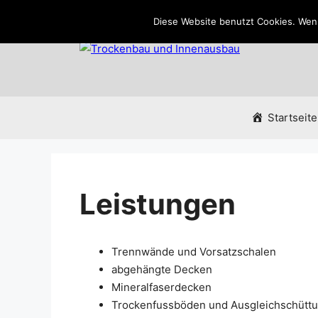
Zum
Diese Website benutzt Cookies. Wenn
Inhalt
springen
Startseite
Leistungen
Trennwände und Vorsatzschalen
abgehängte Decken
Mineralfaserdecken
Trockenfussböden und Ausgleichschütt